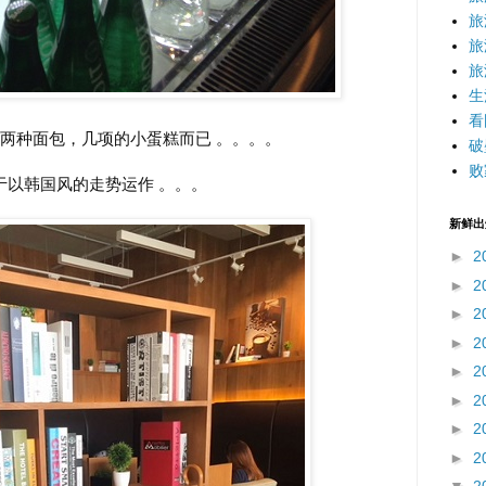
旅
旅
旅
生
看
两种面包，几项的小蛋糕而已 。。。。
破
败
于以韩国风的走势运作 。。。
新鲜出
►
2
►
2
►
2
►
2
►
2
►
2
►
2
►
2