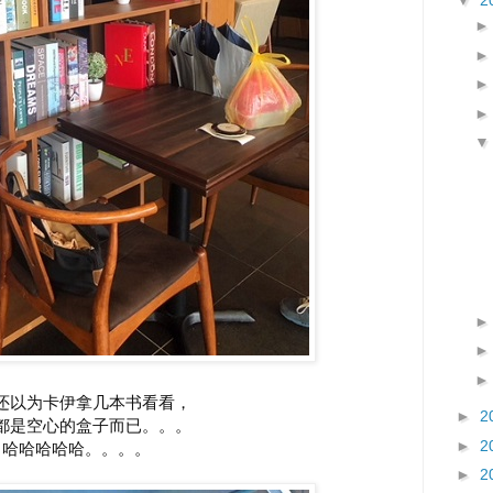
▼
2
还以为卡伊拿几本书看看，
►
2
都是空心的盒子而已。。。
►
2
哈哈哈哈哈。。。。
►
2