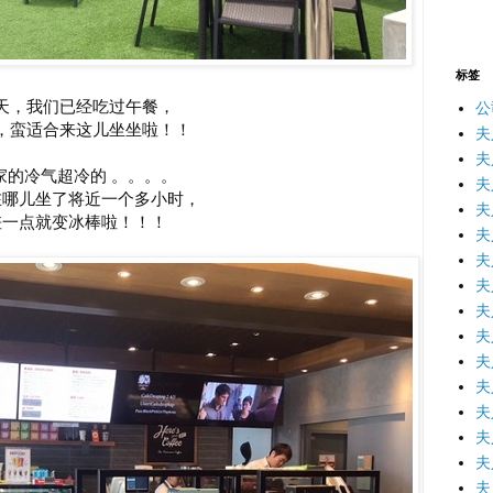
标签
天，我们已经吃过午餐，
公
，蛮适合来这儿坐坐啦！！
夫人
夫
家的冷气超冷的 。。。。
夫
在哪儿坐了将近一个多小时，
夫
差一点就变冰棒啦！！！
夫
夫
夫
夫
夫
夫
夫
夫
夫
夫
夫