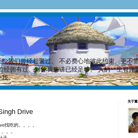
至少我们曾经相聚过、 不必费心地彼此约束、更不
曾经拥有过、对你我来讲已经足够、 人的一生有许
个我。
关于董
Singh Drive
Drive找吃的。。。。
p 。。。
肚子，