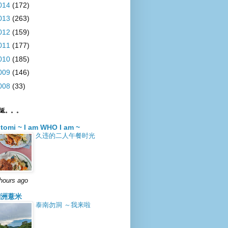
014
(172)
013
(263)
012
(159)
011
(177)
010
(185)
009
(146)
008
(33)
返。。。
itomi ~ I am WHO I am ~
久违的二人午餐时光
hours ago
潮洲薏米
泰南勿洞 ～我来啦