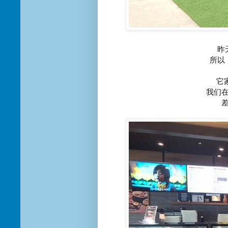
昨
所以
它
我们